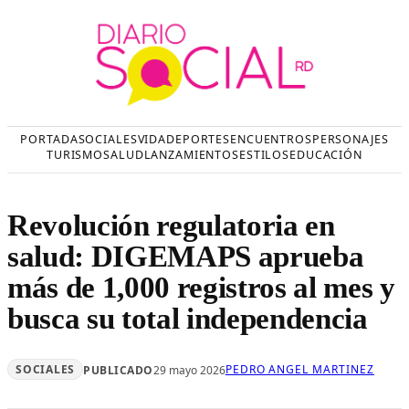
Saltar
al
contenido
PORTADA
SOCIALES
VIDA
DEPORTES
ENCUENTROS
PERSONAJES
TURISMO
SALUD
LANZAMIENTOS
ESTILOS
EDUCACIÓN
Revolución regulatoria en
salud: DIGEMAPS aprueba
más de 1,000 registros al mes y
busca su total independencia
SOCIALES
PEDRO ANGEL MARTINEZ
PUBLICADO
29 mayo 2026