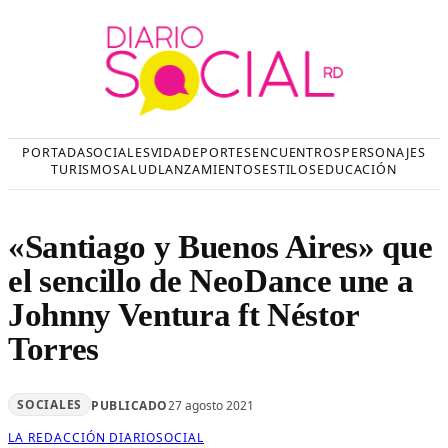
Saltar
al
contenido
PORTADA
SOCIALES
VIDA
DEPORTES
ENCUENTROS
PERSONAJES
TURISMO
SALUD
LANZAMIENTOS
ESTILOS
EDUCACIÓN
«Santiago y Buenos Aires» que
el sencillo de NeoDance une a
Johnny Ventura ft Néstor
Torres
SOCIALES
PUBLICADO
27 agosto 2021
LA REDACCIÓN DIARIOSOCIAL