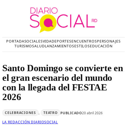
Saltar
al
contenido
PORTADA
SOCIALES
VIDA
DEPORTES
ENCUENTROS
PERSONAJES
TURISMO
SALUD
LANZAMIENTOS
ESTILOS
EDUCACIÓN
Santo Domingo se convierte en
el gran escenario del mundo
con la llegada del FESTAE
2026
CELEBRACIONES
, 
TEATRO
PUBLICADO
20 abril 2026
LA REDACCIÓN DIARIOSOCIAL