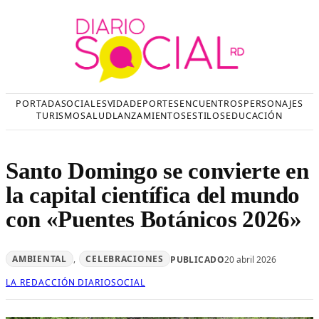
Saltar
al
contenido
PORTADA
SOCIALES
VIDA
DEPORTES
ENCUENTROS
PERSONAJES
TURISMO
SALUD
LANZAMIENTOS
ESTILOS
EDUCACIÓN
Santo Domingo se convierte en
la capital científica del mundo
con «Puentes Botánicos 2026»
AMBIENTAL
, 
CELEBRACIONES
PUBLICADO
20 abril 2026
LA REDACCIÓN DIARIOSOCIAL