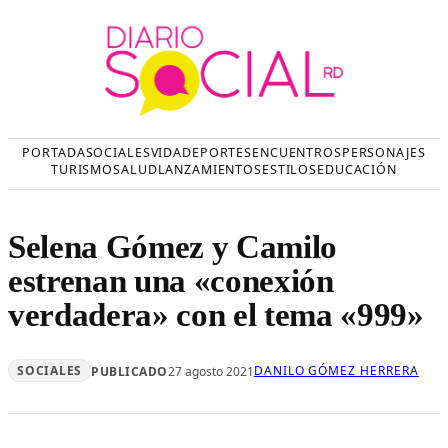
Saltar
al
contenido
PORTADA
SOCIALES
VIDA
DEPORTES
ENCUENTROS
PERSONAJES
TURISMO
SALUD
LANZAMIENTOS
ESTILOS
EDUCACIÓN
Selena Gómez y Camilo
estrenan una «conexión
verdadera» con el tema «999»
SOCIALES
DANILO GÓMEZ HERRERA
PUBLICADO
27 agosto 2021