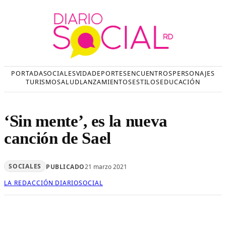
Saltar
al
contenido
PORTADA
SOCIALES
VIDA
DEPORTES
ENCUENTROS
PERSONAJES
TURISMO
SALUD
LANZAMIENTOS
ESTILOS
EDUCACIÓN
‘Sin mente’, es la nueva
canción de Sael
SOCIALES
PUBLICADO
21 marzo 2021
LA REDACCIÓN DIARIOSOCIAL