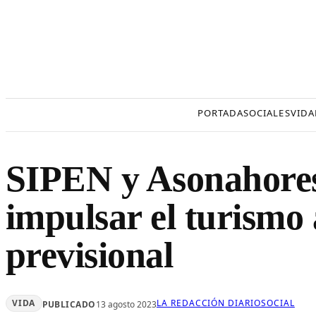
Saltar
al
contenido
PORTADA
SOCIALES
VIDA
SIPEN y Asonahores
impulsar el turismo 
previsional
VIDA
LA REDACCIÓN DIARIOSOCIAL
PUBLICADO
13 agosto 2023