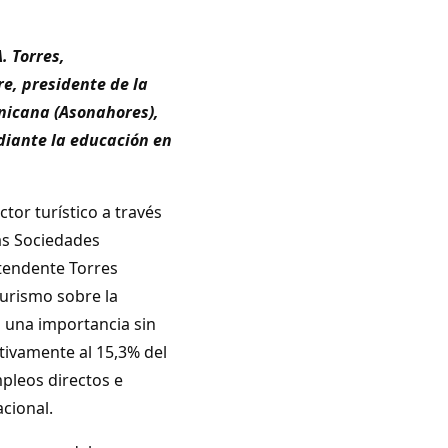
. Torres,
re, presidente de la
nicana (Asonahores),
diante la educación en
tor turístico a través
as Sociedades
ntendente Torres
turismo sobre la
a una importancia sin
ativamente al 15,3% del
pleos directos e
acional.