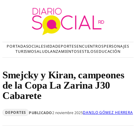
Saltar
al
contenido
PORTADA
SOCIALES
VIDA
DEPORTES
ENCUENTROS
PERSONAJES
TURISMO
SALUD
LANZAMIENTOS
ESTILOS
EDUCACIÓN
Smejcky y Kiran, campeones
de la Copa La Zarina J30
Cabarete
DEPORTES
DANILO GÓMEZ HERRERA
PUBLICADO
2 noviembre 2025