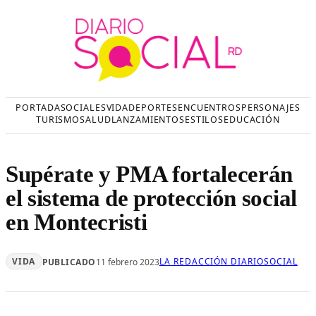
Saltar
al
contenido
PORTADA
SOCIALES
VIDA
DEPORTES
ENCUENTROS
PERSONAJES
TURISMO
SALUD
LANZAMIENTOS
ESTILOS
EDUCACIÓN
Supérate y PMA fortalecerán
el sistema de protección social
en Montecristi
VIDA
LA REDACCIÓN DIARIOSOCIAL
PUBLICADO
11 febrero 2023