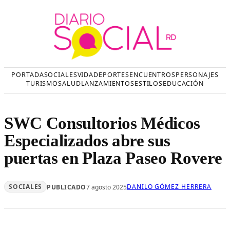
Saltar
al
contenido
PORTADA
SOCIALES
VIDA
DEPORTES
ENCUENTROS
PERSONAJES
TURISMO
SALUD
LANZAMIENTOS
ESTILOS
EDUCACIÓN
SWC Consultorios Médicos
Especializados abre sus
puertas en Plaza Paseo Rovere
SOCIALES
DANILO GÓMEZ HERRERA
PUBLICADO
7 agosto 2025