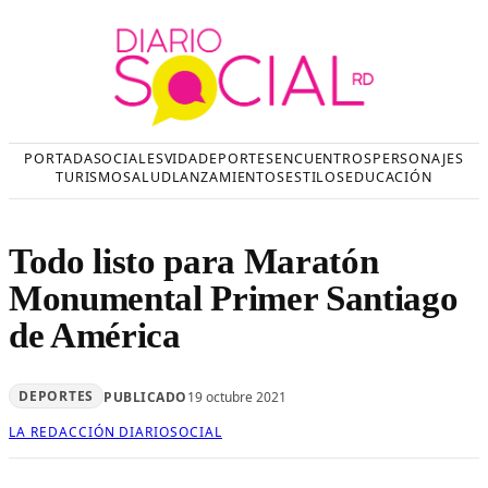
Saltar
al
contenido
PORTADA
SOCIALES
VIDA
DEPORTES
ENCUENTROS
PERSONAJES
TURISMO
SALUD
LANZAMIENTOS
ESTILOS
EDUCACIÓN
Todo listo para Maratón
Monumental Primer Santiago
de América
DEPORTES
PUBLICADO
19 octubre 2021
LA REDACCIÓN DIARIOSOCIAL