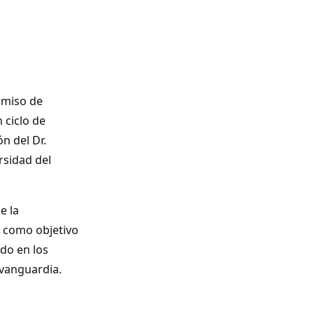
omiso de
 ciclo de
n del Dr.
rsidad del
e la
o como objetivo
ndo en los
vanguardia.