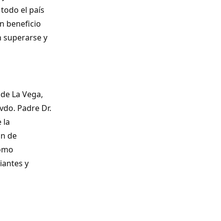
todo el país
n beneficio
n superarse y
 de La Vega,
vdo. Padre Dr.
 la
ón de
como
iantes y