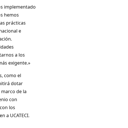
mos implementado
Nos hemos
as prácticas
nacional e
ación.
idades
tarnos a los
más exigente.»
s, como el
itirá dotar
l marco de la
venio con
con los
uen a UCATECI.