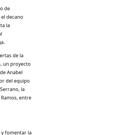
io de
, el decano
ta la
l
ga.
ertas de la
, un proyecto
 de Anabel
or del equipo
Serrano, la
n Ramos, entre
 y fomentar la