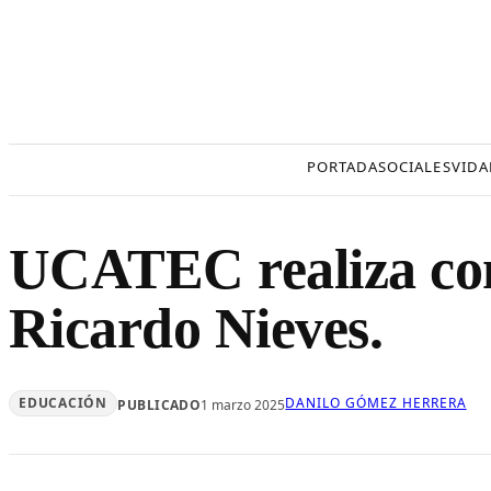
Saltar
al
contenido
PORTADA
SOCIALES
VIDA
UCATEC realiza conf
Ricardo Nieves.
EDUCACIÓN
DANILO GÓMEZ HERRERA
PUBLICADO
1 marzo 2025