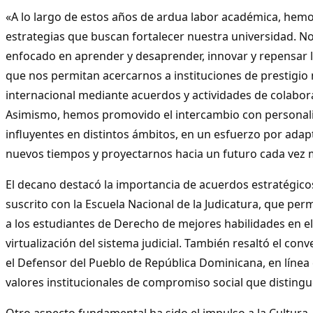
«A lo largo de estos años de ardua labor académica, he
estrategias que buscan fortalecer nuestra universidad. 
enfocado en aprender y desaprender, innovar y repensar l
que nos permitan acercarnos a instituciones de prestigio 
internacional mediante acuerdos y actividades de colabor
Asimismo, hemos promovido el intercambio con personal
influyentes en distintos ámbitos, en un esfuerzo por adap
nuevos tiempos y proyectarnos hacia un futuro cada vez 
El decano destacó la importancia de acuerdos estratégico
suscrito con la Escuela Nacional de la Judicatura, que perm
a los estudiantes de Derecho de mejores habilidades en e
virtualización del sistema judicial. También resaltó el con
el Defensor del Pueblo de República Dominicana, en línea 
valores institucionales de compromiso social que disting
Otro aspecto fundamental ha sido el impulso a la Cultura