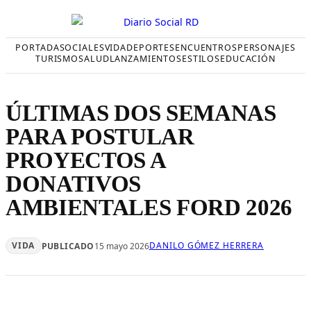
Saltar
al
contenido
PORTADA
SOCIALES
VIDA
DEPORTES
ENCUENTROS
PERSONAJES
TURISMO
SALUD
LANZAMIENTOS
ESTILOS
EDUCACIÓN
ÚLTIMAS DOS SEMANAS
PARA POSTULAR
PROYECTOS A
DONATIVOS
AMBIENTALES FORD 2026
VIDA
DANILO GÓMEZ HERRERA
PUBLICADO
15 mayo 2026