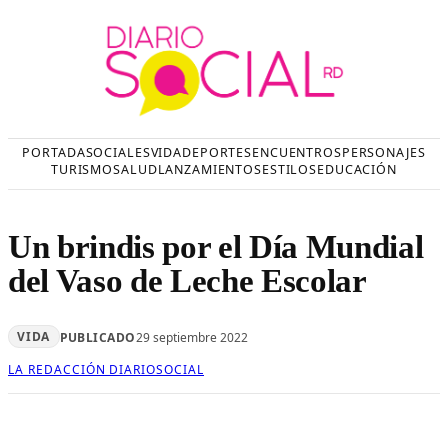
Saltar
al
contenido
PORTADA
SOCIALES
VIDA
DEPORTES
ENCUENTROS
PERSONAJES
TURISMO
SALUD
LANZAMIENTOS
ESTILOS
EDUCACIÓN
Un brindis por el Día Mundial
del Vaso de Leche Escolar
VIDA
PUBLICADO
29 septiembre 2022
LA REDACCIÓN DIARIOSOCIAL