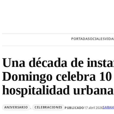
Saltar
al
contenido
PORTADA
SOCIALES
VIDA
Una década de insta
Domingo celebra 10 
hospitalidad urbana
ANIVERSARIO
, 
CELEBRACIONES
SARAH
PUBLICADO
17 abril 2026