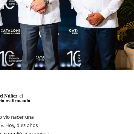
el Núñez, el
ario reafirmando
o vio nacer una
». Hoy, diez años
o cumplió la promesa,