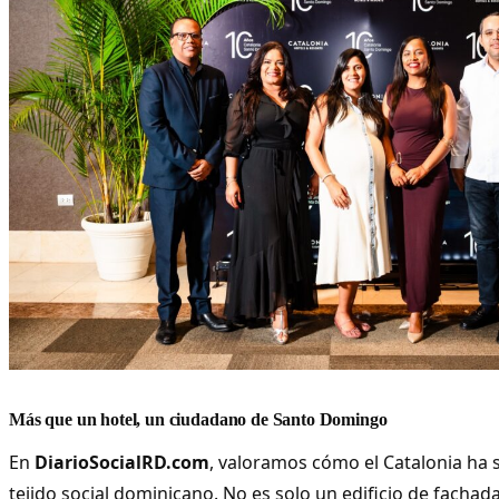
Más que un hotel, un ciudadano de Santo Domingo
En
DiarioSocialRD.com
, valoramos cómo el Catalonia ha s
tejido social dominicano. No es solo un edificio de facha