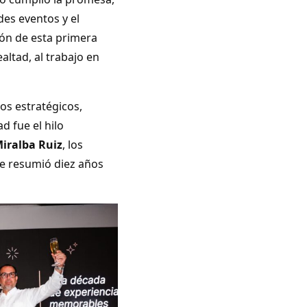
des eventos y el
ción de esta primera
altad, al trabajo en
dos estratégicos,
d fue el hilo
iralba Ruiz
, los
que resumió diez años