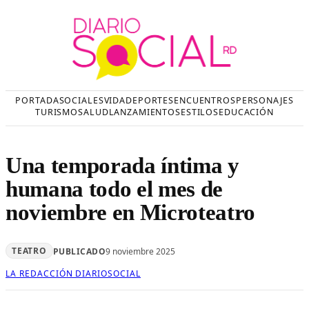
Saltar
al
contenido
PORTADA
SOCIALES
VIDA
DEPORTES
ENCUENTROS
PERSONAJES
TURISMO
SALUD
LANZAMIENTOS
ESTILOS
EDUCACIÓN
Una temporada íntima y
humana todo el mes de
noviembre en Microteatro
TEATRO
PUBLICADO
9 noviembre 2025
LA REDACCIÓN DIARIOSOCIAL