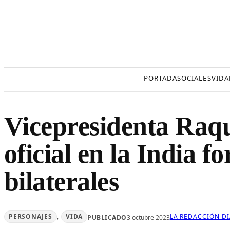
Saltar
al
contenido
PORTADA
SOCIALES
VIDA
Vicepresidenta Raqu
oficial en la India f
bilaterales
PERSONAJES
, 
VIDA
LA REDACCIÓN D
PUBLICADO
3 octubre 2023