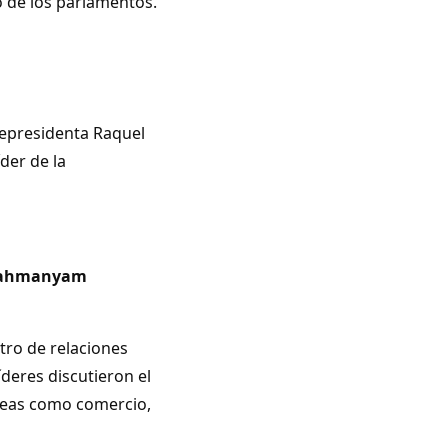
 de los parlamentos.
cepresidenta Raquel
der de la
ubrahmanyam
tro de relaciones
deres discutieron el
áreas como comercio,