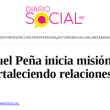
DEPORTES
ENCUENTROS
PERSONAJES
TURISMO
SALUD
LANZAMIEN
el Peña inicia misió
ortaleciendo relacione
IARIOSOCIAL