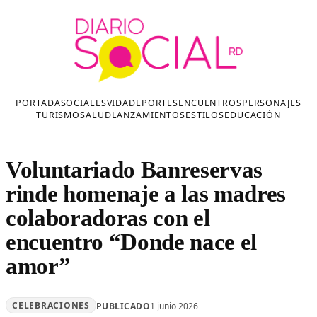
Saltar
al
contenido
PORTADA
SOCIALES
VIDA
DEPORTES
ENCUENTROS
PERSONAJES
TURISMO
SALUD
LANZAMIENTOS
ESTILOS
EDUCACIÓN
Voluntariado Banreservas
rinde homenaje a las madres
colaboradoras con el
encuentro “Donde nace el
amor”
CELEBRACIONES
PUBLICADO
1 junio 2026