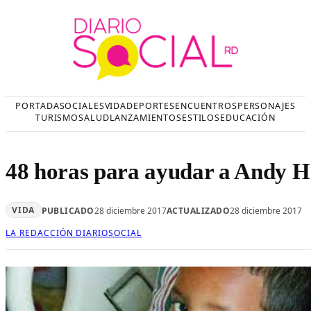
Saltar
al
contenido
PORTADA
SOCIALES
VIDA
DEPORTES
ENCUENTROS
PERSONAJES
TURISMO
SALUD
LANZAMIENTOS
ESTILOS
EDUCACIÓN
48 horas para ayudar a Andy H
VIDA
PUBLICADO
28 diciembre 2017
ACTUALIZADO
28 diciembre 2017
LA REDACCIÓN DIARIOSOCIAL