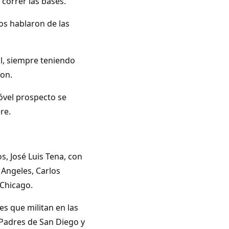
correr las bases.
s hablaron de las
l, siempre teniendo
ron.
nóvel prospecto se
re.
s, José Luis Tena, con
 Angeles, Carlos
 Chicago.
es que militan en las
 Padres de San Diego y