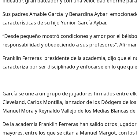
fildeador, gran bateador y con una velocidad enorme para 
Sus padres Amable García y Benardina Aybar emocionado
características de su hijo Yunior García Aybar.
“Desde pequeño mostró condiciones y amor por el béisbo
responsabilidad y obedeciendo a sus profesores”. Afirma
Franklin Ferreras presidente de la academia, dijo que el 
caracteriza por ser disciplinado y enfocarse en lo que quie
García se une a un grupo de jugadores firmados entre ello
Cleveland, Carlos Montilla, lanzador de los Dódgers de los
Manuel Mora y Reynaldo Vallejo de los Medias Blancas de
De la academia Franklin Ferreras han salido otros jugador
mayores, entre los que se citan a Manuel Margot, con los