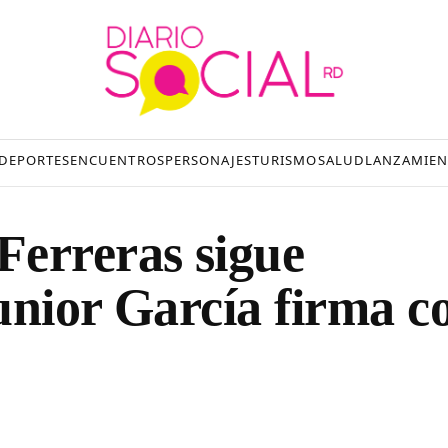
DEPORTES
ENCUENTROS
PERSONAJES
TURISMO
SALUD
LANZAMIEN
Ferreras sigue
unior García firma c