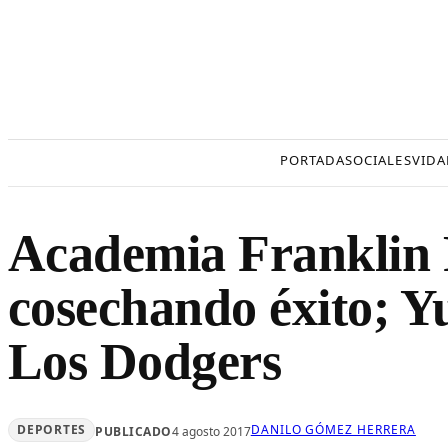
Saltar
al
contenido
PORTADA
SOCIALES
VIDA
Academia Franklin 
cosechando éxito; Y
Los Dodgers
DEPORTES
DANILO GÓMEZ HERRERA
PUBLICADO
4 agosto 2017