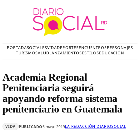
Saltar
al
contenido
PORTADA
SOCIALES
VIDA
DEPORTES
ENCUENTROS
PERSONAJES
TURISMO
SALUD
LANZAMIENTOS
ESTILOS
EDUCACIÓN
Academia Regional
Penitenciaria seguirá
apoyando reforma sistema
penitenciario en Guatemala
VIDA
LA REDACCIÓN DIARIOSOCIAL
PUBLICADO
6 mayo 2019