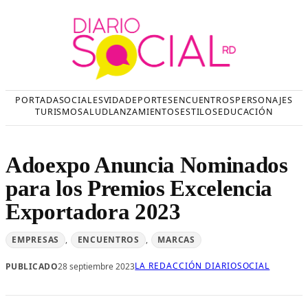
Saltar
al
contenido
PORTADA
SOCIALES
VIDA
DEPORTES
ENCUENTROS
PERSONAJES
TURISMO
SALUD
LANZAMIENTOS
ESTILOS
EDUCACIÓN
Adoexpo Anuncia Nominados
para los Premios Excelencia
Exportadora 2023
EMPRESAS
, 
ENCUENTROS
, 
MARCAS
LA REDACCIÓN DIARIOSOCIAL
PUBLICADO
28 septiembre 2023