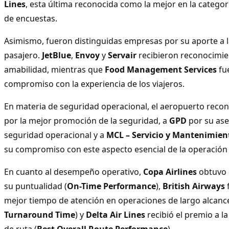
Lines
, esta última reconocida como la mejor en la categ
de encuestas.
Asimismo, fueron distinguidas empresas por su aporte a l
pasajero.
JetBlue
,
Envoy
y
Servair
recibieron reconocimien
amabilidad, mientras que
Food Management Services
fu
compromiso con la experiencia de los viajeros.
En materia de seguridad operacional, el aeropuerto reco
por la mejor promoción de la seguridad, a
GPD
por su ase
seguridad operacional y a
MCL – Servicio y Mantenimien
su compromiso con este aspecto esencial de la operación
En cuanto al desempeño operativo,
Copa Airlines
obtuvo 
su puntualidad (
On-Time Performance
),
British Airways
f
mejor tiempo de atención en operaciones de largo alcance
Turnaround Time
) y
Delta Air Lines
recibió el premio a la
de ruta (
Best Overall Route Performance
).