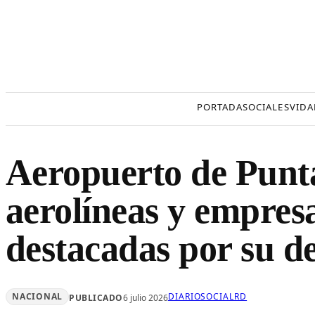
Saltar
al
contenido
PORTADA
SOCIALES
VIDA
Aeropuerto de Punta
aerolíneas y empres
destacadas por su 
NACIONAL
DIARIOSOCIALRD
PUBLICADO
6 julio 2026