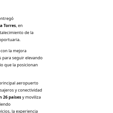
entregó
a Torres
, en
talecimiento de la
oportuaria.
 con la mejora
os para seguir elevando
cio que la posicionan
 principal aeropuerto
sajeros y conectividad
n 26 países
y moviliza
iendo
icios, la experiencia