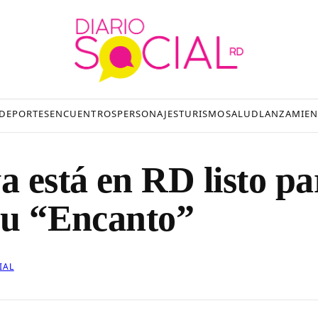
DEPORTES
ENCUENTROS
PERSONAJES
TURISMO
SALUD
LANZAMIEN
 está en RD listo pa
 su “Encanto”
IAL