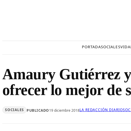
Saltar
al
contenido
PORTADA
SOCIALES
VIDA
Amaury Gutiérrez ya
ofrecer lo mejor de
SOCIALES
LA REDACCIÓN DIARIOSOC
PUBLICADO
19 diciembre 2018