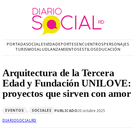
Saltar
al
contenido
PORTADA
SOCIALES
VIDA
DEPORTES
ENCUENTROS
PERSONAJES
TURISMO
SALUD
LANZAMIENTOS
ESTILOS
EDUCACIÓN
Arquitectura de la Tercera
Edad y Fundación UNILOVE:
proyectos que sirven con amor
EVENTOS
, 
SOCIALES
PUBLICADO
20 octubre 2025
DIARIOSOCIALRD