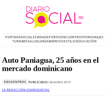
Saltar
al
contenido
PORTADA
SOCIALES
VIDA
DEPORTES
ENCUENTROS
PERSONAJES
TURISMO
SALUD
LANZAMIENTOS
ESTILOS
EDUCACIÓN
Auto Paniagua, 25 años en el
mercado dominicano
ENCUENTROS
PUBLICADO
2 diciembre 2019
LA REDACCIÓN DIARIOSOCIAL