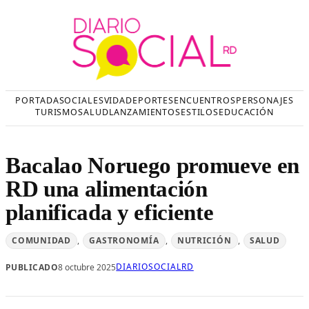
Saltar
al
contenido
PORTADA
SOCIALES
VIDA
DEPORTES
ENCUENTROS
PERSONAJES
TURISMO
SALUD
LANZAMIENTOS
ESTILOS
EDUCACIÓN
Bacalao Noruego promueve en
RD una alimentación
planificada y eficiente
COMUNIDAD
, 
GASTRONOMÍA
, 
NUTRICIÓN
, 
SALUD
DIARIOSOCIALRD
PUBLICADO
8 octubre 2025