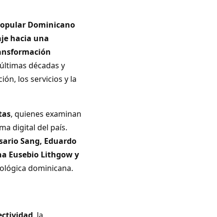
opular Dominicano
aje hacia una
ansformación
 últimas décadas y
n, los servicios y la
tas
, quienes examinan
a digital del país.
osario Sang, Eduardo
na Eusebio Lithgow y
nológica dominicana.
ectividad
, la