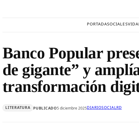
Saltar
al
contenido
PORTADA
SOCIALES
VIDA
Banco Popular presen
de gigante” y amplía
transformación digit
LITERATURA
DIARIOSOCIALRD
PUBLICADO
5 diciembre 2025