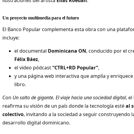
ilustraciones del artista
Elías Roedán
.
Un proyecto multimedia para el futuro
El Banco Popular complementa esta obra con una plataf
incluye:
el documental
Dominicana ON
, conducido por el c
Félix Báez
,
el video pódcast
“CTRL+RD Popular”
,
y una página web interactiva que amplía y enriquece
libro.
Con
Un salto de gigante. El viaje hacia una sociedad digital
, e
reafirma su visión de un país donde la tecnología esté
al 
colectivo
, invitando a la sociedad a seguir construyendo 
desarrollo digital dominicano.