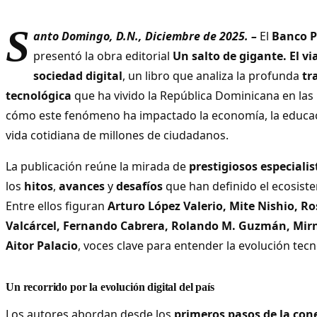
S
anto Domingo, D.N., Diciembre de 2025. –
El
Banco P
presentó la obra editorial
Un salto de gigante. El vi
sociedad digital
, un libro que analiza la profunda
tr
tecnológica
que ha vivido la República Dominicana en las
cómo este fenómeno ha impactado la economía, la educació
vida cotidiana de millones de ciudadanos.
La publicación reúne la mirada de
prestigiosos especialis
los
hitos
,
avances
y
desafíos
que han definido el ecosistem
Entre ellos figuran
Arturo López Valerio, Mite Nishio, R
Valcárcel, Fernando Cabrera, Rolando M. Guzmán, Mir
Aitor Palacio
, voces clave para entender la evolución tec
Un recorrido por la evolución digital del país
Los autores abordan desde los
primeros pasos de la con