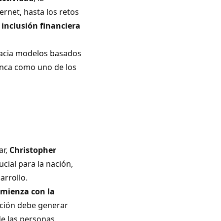
ernet, hasta los retos
a
inclusión financiera
hacia modelos basados
anca como uno de los
ar,
Christopher
cial para la nación,
arrollo.
omienza con la
ación debe generar
de las personas.