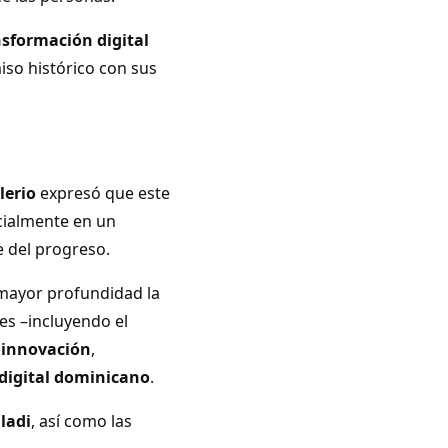
nsformación digital
so histórico con sus
lerio
expresó que este
cialmente en un
 del progreso.
ayor profundidad la
es –incluyendo el
e
innovación
,
digital dominicano
.
iladi
, así como las