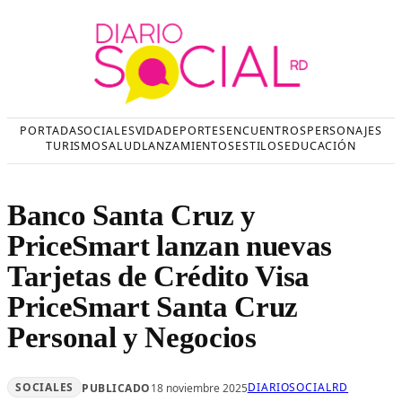
Saltar
al
contenido
PORTADA
SOCIALES
VIDA
DEPORTES
ENCUENTROS
PERSONAJES
TURISMO
SALUD
LANZAMIENTOS
ESTILOS
EDUCACIÓN
Banco Santa Cruz y
PriceSmart lanzan nuevas
Tarjetas de Crédito Visa
PriceSmart Santa Cruz
Personal y Negocios
SOCIALES
DIARIOSOCIALRD
PUBLICADO
18 noviembre 2025