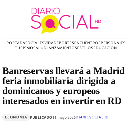
Saltar
al
contenido
PORTADA
SOCIALES
VIDA
DEPORTES
ENCUENTROS
PERSONAJES
TURISMO
SALUD
LANZAMIENTOS
ESTILOS
EDUCACIÓN
Banreservas llevará a Madrid
feria inmobiliaria dirigida a
dominicanos y europeos
interesados en invertir en RD
ECONOMIA
DIARIOSOCIALRD
PUBLICADO
11 mayo 2026