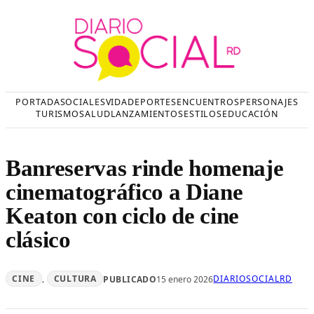
Saltar
al
contenido
PORTADA
SOCIALES
VIDA
DEPORTES
ENCUENTROS
PERSONAJES
TURISMO
SALUD
LANZAMIENTOS
ESTILOS
EDUCACIÓN
Banreservas rinde homenaje
cinematográfico a Diane
Keaton con ciclo de cine
clásico
CINE
, 
CULTURA
DIARIOSOCIALRD
PUBLICADO
15 enero 2026