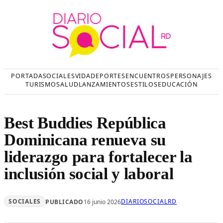
Saltar
al
contenido
PORTADA
SOCIALES
VIDA
DEPORTES
ENCUENTROS
PERSONAJES
TURISMO
SALUD
LANZAMIENTOS
ESTILOS
EDUCACIÓN
Best Buddies República
Dominicana renueva su
liderazgo para fortalecer la
inclusión social y laboral
SOCIALES
DIARIOSOCIALRD
PUBLICADO
16 junio 2026