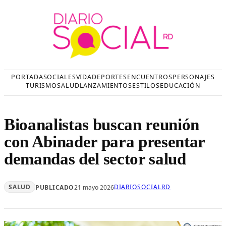
Saltar
al
contenido
PORTADA
SOCIALES
VIDA
DEPORTES
ENCUENTROS
PERSONAJES
TURISMO
SALUD
LANZAMIENTOS
ESTILOS
EDUCACIÓN
Bioanalistas buscan reunión
con Abinader para presentar
demandas del sector salud
SALUD
DIARIOSOCIALRD
PUBLICADO
21 mayo 2026