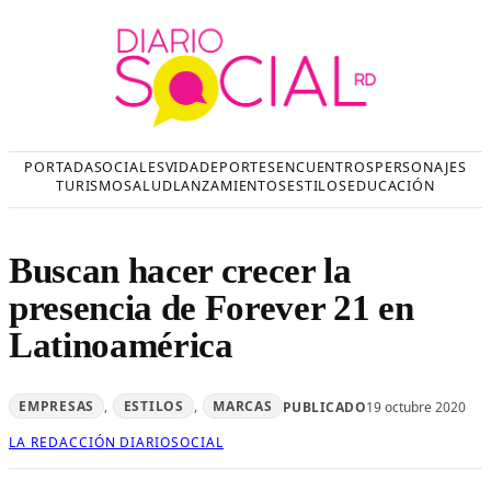
Saltar
al
contenido
PORTADA
SOCIALES
VIDA
DEPORTES
ENCUENTROS
PERSONAJES
TURISMO
SALUD
LANZAMIENTOS
ESTILOS
EDUCACIÓN
Buscan hacer crecer la
presencia de Forever 21 en
Latinoamérica
EMPRESAS
, 
ESTILOS
, 
MARCAS
PUBLICADO
19 octubre 2020
LA REDACCIÓN DIARIOSOCIAL