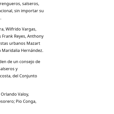
rengueros, salseros,
acional, sin importar su
.
a, Wilfrido Vargas,
s Frank Reyes, Anthony
tistas urbanos Mazart
 a Maridalia Hernández.
nden de un consejo de
alseros y
costa, del Conjunto
 Orlando Valoy,
tesorero; Pio Conga,