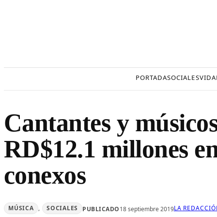
Saltar
al
contenido
PORTADA
SOCIALES
VIDA
Cantantes y músicos
RD$12.1 millones en
conexos
MÚSICA
, 
SOCIALES
LA REDACCIÓ
PUBLICADO
18 septiembre 2019