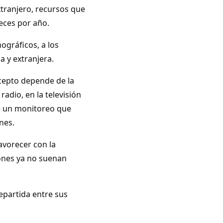
xtranjero, recursos que
veces por año.
ográficos, a los
 y extranjera.
ncepto depende de la
adio, en la televisión
ce un monitoreo que
nes.
avorecer con la
ones ya no suenan
repartida entre sus