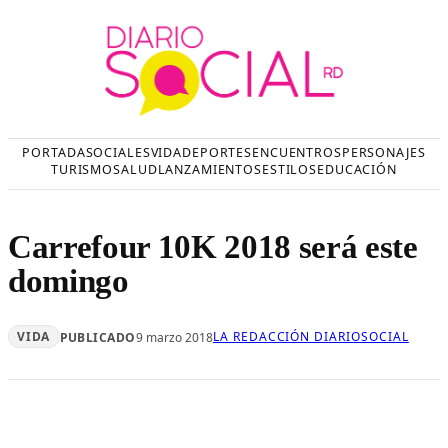
Saltar
al
contenido
PORTADA
SOCIALES
VIDA
DEPORTES
ENCUENTROS
PERSONAJES
TURISMO
SALUD
LANZAMIENTOS
ESTILOS
EDUCACIÓN
Carrefour 10K 2018 será este
domingo
VIDA
LA REDACCIÓN DIARIOSOCIAL
PUBLICADO
9 marzo 2018