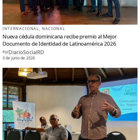
O
C
I
D
A
S
P
O
INTERNACIONAL
, 
NACIONAL
R
E
Nueva cédula dominicana recibe premio al Mejor
X
C
Documento de Identidad de Latinoamérica 2026
E
L
E
DiarioSocialRD
Por
N
C
3 de junio de 2026
I
A
A
C
A
D
É
M
I
C
A
E
N
N
U
E
V
A
Y
O
R
K