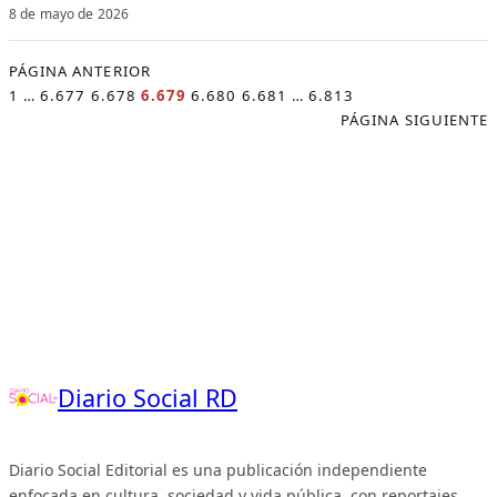
8 de mayo de 2026
PÁGINA ANTERIOR
1
…
6.677
6.678
6.679
6.680
6.681
…
6.813
PÁGINA SIGUIENTE
Diario Social RD
Diario Social Editorial es una publicación independiente
enfocada en cultura, sociedad y vida pública, con reportajes