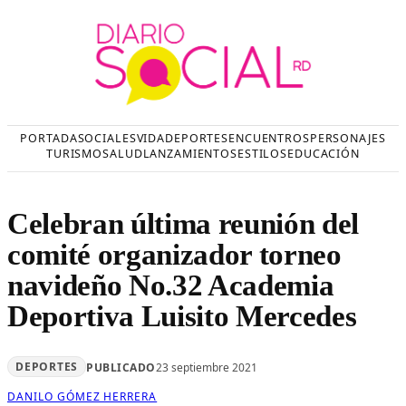
Saltar
al
contenido
PORTADA
SOCIALES
VIDA
DEPORTES
ENCUENTROS
PERSONAJES
TURISMO
SALUD
LANZAMIENTOS
ESTILOS
EDUCACIÓN
Celebran última reunión del
comité organizador torneo
navideño No.32 Academia
Deportiva Luisito Mercedes
DEPORTES
PUBLICADO
23 septiembre 2021
DANILO GÓMEZ HERRERA