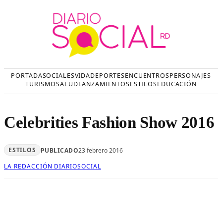
Saltar
al
contenido
PORTADA
SOCIALES
VIDA
DEPORTES
ENCUENTROS
PERSONAJES
TURISMO
SALUD
LANZAMIENTOS
ESTILOS
EDUCACIÓN
Celebrities Fashion Show 2016
ESTILOS
PUBLICADO
23 febrero 2016
LA REDACCIÓN DIARIOSOCIAL