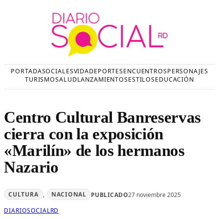
Saltar
al
contenido
PORTADA
SOCIALES
VIDA
DEPORTES
ENCUENTROS
PERSONAJES
TURISMO
SALUD
LANZAMIENTOS
ESTILOS
EDUCACIÓN
Centro Cultural Banreservas
cierra con la exposición
«Marilín» de los hermanos
Nazario
CULTURA
, 
NACIONAL
PUBLICADO
27 noviembre 2025
DIARIOSOCIALRD