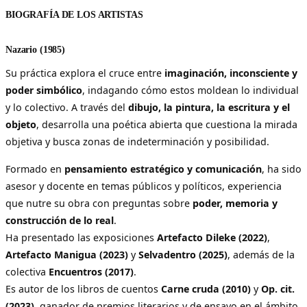
BIOGRAFÍA DE LOS ARTISTAS
Nazario (1985)
Su práctica explora el cruce entre
imaginación, inconsciente y
poder simbólico
, indagando cómo estos moldean lo individual
y lo colectivo. A través del
dibujo, la pintura, la escritura y el
objeto
, desarrolla una poética abierta que cuestiona la mirada
objetiva y busca zonas de indeterminación y posibilidad.
Formado en
pensamiento estratégico y comunicación
, ha sido
asesor y docente en temas públicos y políticos, experiencia
que nutre su obra con preguntas sobre
poder, memoria y
construcción de lo real
.
Ha presentado las exposiciones
Artefacto Dileke (2022)
,
Artefacto Manigua (2023)
y
Selvadentro (2025)
, además de la
colectiva
Encuentros (2017)
.
Es autor de los libros de cuentos
Carne cruda (2010)
y
Op. cit.
(2023)
, ganador de premios literarios y de ensayo en el ámbito