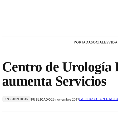
Saltar
al
contenido
PORTADA
SOCIALES
VIDA
Centro de Urología
aumenta Servicios
ENCUENTROS
LA REDACCIÓN DIARI
PUBLICADO
29 noviembre 2017