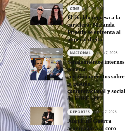
CINE
abril 30, 2026
El Diablo regresa a la
cartelera: Miranda
Priestly se enfrenta al
imperio digital
NACIONAL
agosto 7, 2026
Señalamientos internos
generan
cuestionamientos sobre
la gestión
comunicacional y social
de EDEESTE
DEPORTES
agosto 7, 2026
Juan Luis Guerra
acompañará al coro