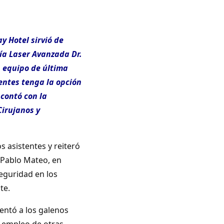
y Hotel sirvió de
ía Laser Avanzada Dr.
 equipo de última
entes tenga la opción
 contó con la
Cirujanos y
s asistentes y reiteró
 Pablo Mateo, en
seguridad en los
te.
sentó a los galenos
l empleo de otras