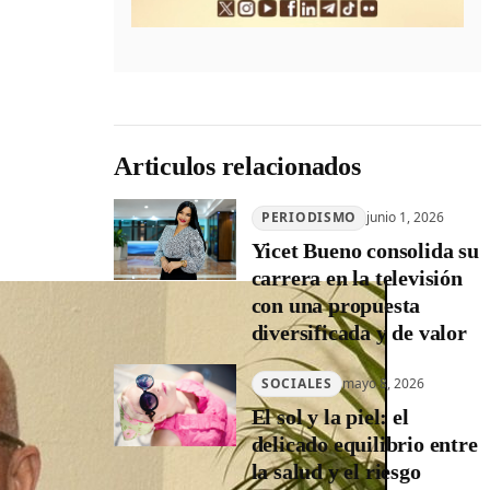
Articulos relacionados
PERIODISMO
junio 1, 2026
Yicet Bueno consolida su
carrera en la televisión
con una propuesta
diversificada y de valor
SOCIALES
mayo 8, 2026
El sol y la piel: el
delicado equilibrio entre
la salud y el riesgo