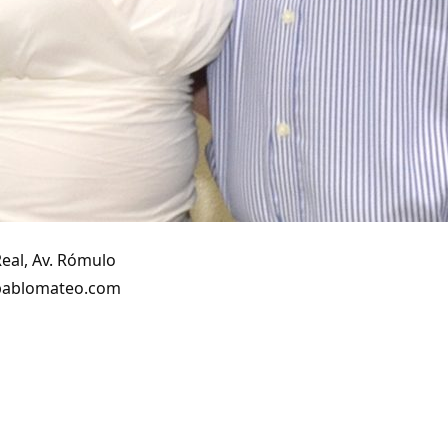
Real, Av. Rómulo
rpablomateo.com