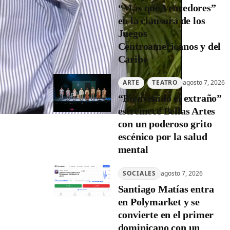
“Más que Vencedores”
en la clausura de los
Juegos
Centroamericanos y del
Caribe
ARTE
, 
TEATRO
agosto 7, 2026
“Bienvenido el extraño”
estremece Bellas Artes
con un poderoso grito
escénico por la salud
mental
SOCIALES
agosto 7, 2026
Santiago Matías entra
en Polymarket y se
convierte en el primer
dominicano con un