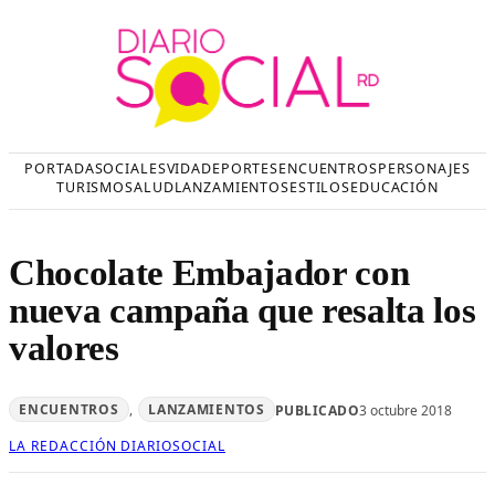
Saltar
al
contenido
PORTADA
SOCIALES
VIDA
DEPORTES
ENCUENTROS
PERSONAJES
TURISMO
SALUD
LANZAMIENTOS
ESTILOS
EDUCACIÓN
Chocolate Embajador con
nueva campaña que resalta los
valores
ENCUENTROS
, 
LANZAMIENTOS
PUBLICADO
3 octubre 2018
LA REDACCIÓN DIARIOSOCIAL