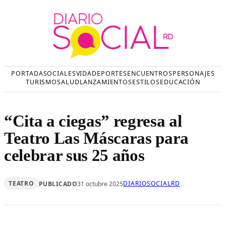
Saltar
al
contenido
PORTADA
SOCIALES
VIDA
DEPORTES
ENCUENTROS
PERSONAJES
TURISMO
SALUD
LANZAMIENTOS
ESTILOS
EDUCACIÓN
“Cita a ciegas” regresa al
Teatro Las Máscaras para
celebrar sus 25 años
TEATRO
DIARIOSOCIALRD
PUBLICADO
31 octubre 2025