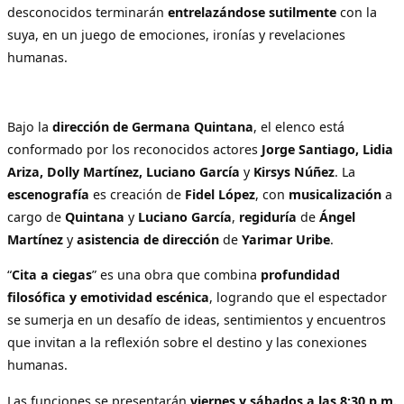
desconocidos terminarán
entrelazándose sutilmente
con la
suya, en un juego de emociones, ironías y revelaciones
humanas.
Bajo la
dirección de Germana Quintana
, el elenco está
conformado por los reconocidos actores
Jorge Santiago, Lidia
Ariza, Dolly Martínez, Luciano García
y
Kirsys Núñez
. La
escenografía
es creación de
Fidel López
, con
musicalización
a
cargo de
Quintana
y
Luciano García
,
regiduría
de
Ángel
Martínez
y
asistencia de dirección
de
Yarimar Uribe
.
“
Cita a ciegas
” es una obra que combina
profundidad
filosófica y emotividad escénica
, logrando que el espectador
se sumerja en un desafío de ideas, sentimientos y encuentros
que invitan a la reflexión sobre el destino y las conexiones
humanas.
Las funciones se presentarán
viernes y sábados a las 8:30 p.m.