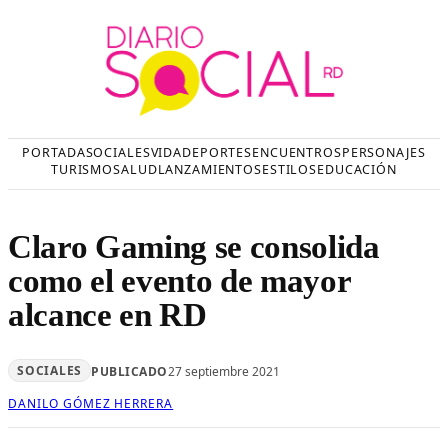
Saltar
al
contenido
PORTADA
SOCIALES
VIDA
DEPORTES
ENCUENTROS
PERSONAJES
TURISMO
SALUD
LANZAMIENTOS
ESTILOS
EDUCACIÓN
Claro Gaming se consolida
como el evento de mayor
alcance en RD
SOCIALES
PUBLICADO
27 septiembre 2021
DANILO GÓMEZ HERRERA