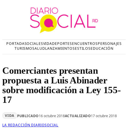
Saltar
al
contenido
PORTADA
SOCIALES
VIDA
DEPORTES
ENCUENTROS
PERSONAJES
TURISMO
SALUD
LANZAMIENTOS
ESTILOS
EDUCACIÓN
Comerciantes presentan
propuesta a Luis Abinader
sobre modificación a Ley 155-
17
VIDA
PUBLICADO
16 octubre 2018
ACTUALIZADO
17 octubre 2018
LA REDACCIÓN DIARIOSOCIAL