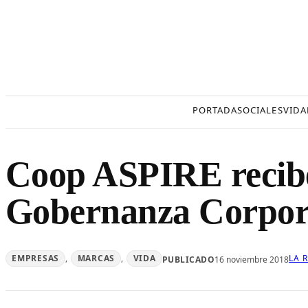
Saltar
al
contenido
PORTADA
SOCIALES
VIDA
Coop ASPIRE recibe 
Gobernanza Corpor
EMPRESAS
, 
MARCAS
, 
VIDA
LA 
PUBLICADO
16 noviembre 2018