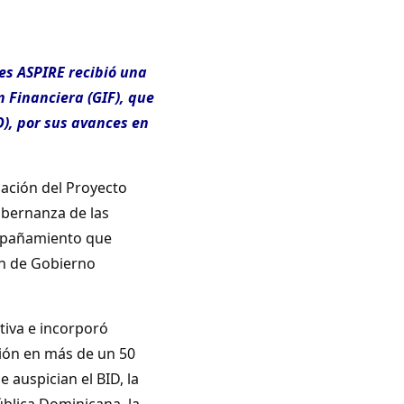
les ASPIRE recibió una
n Financiera (GIF), que
D), por sus avances en
cación del Proyecto
obernanza de las
ompañamiento que
ón de Gobierno
tiva e incorporó
ción en más de un 50
e auspician el BID, la
blica Dominicana, la