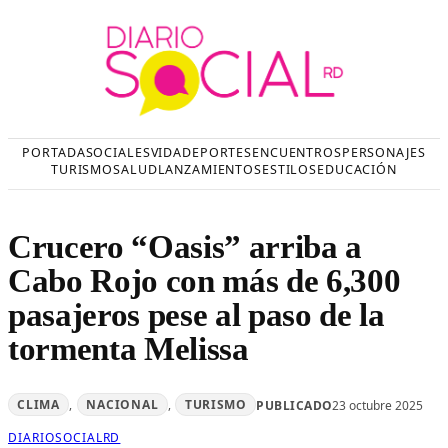
Saltar
al
contenido
PORTADA
SOCIALES
VIDA
DEPORTES
ENCUENTROS
PERSONAJES
TURISMO
SALUD
LANZAMIENTOS
ESTILOS
EDUCACIÓN
Crucero “Oasis” arriba a
Cabo Rojo con más de 6,300
pasajeros pese al paso de la
tormenta Melissa
CLIMA
, 
NACIONAL
, 
TURISMO
PUBLICADO
23 octubre 2025
DIARIOSOCIALRD