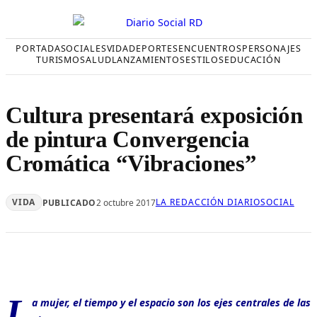
Saltar
al
contenido
PORTADA
SOCIALES
VIDA
DEPORTES
ENCUENTROS
PERSONAJES
TURISMO
SALUD
LANZAMIENTOS
ESTILOS
EDUCACIÓN
Cultura presentará exposición
de pintura Convergencia
Cromática “Vibraciones”
VIDA
LA REDACCIÓN DIARIOSOCIAL
PUBLICADO
2 octubre 2017
L
a mujer, el tiempo y el espacio son los ejes centrales de las