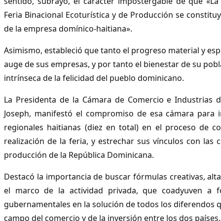
sentido, subrayó, el carácter impostergable de que «La
Feria Binacional Ecoturística y de Producción se constit
de la empresa domínico-haitiana».
Asimismo, estableció que tanto el progreso material y espi
auge de sus empresas, y por tanto el bienestar de su pob
intrínseca de la felicidad del pueblo dominicano.
La Presidenta de la Cámara de Comercio e Industrias de 
Joseph, manifestó el compromiso de esa cámara para i
regionales haitianas (diez en total) en el proceso de c
realización de la feria, y estrechar sus vínculos con la
producción de la República Dominicana.
Destacó la importancia de buscar fórmulas creativas, alt
el marco de la actividad privada, que coadyuven a fo
gubernamentales en la solución de todos los diferendos q
campo del comercio y de la inversión entre los dos países.