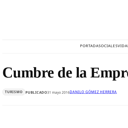
Saltar
al
contenido
PORTADA
SOCIALES
VIDA
Cumbre de la Empre
TURISMO
DANILO GÓMEZ HERRERA
PUBLICADO
31 mayo 2016