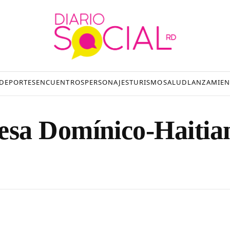
DEPORTES
ENCUENTROS
PERSONAJES
TURISMO
SALUD
LANZAMIEN
sa Domínico-Haitia