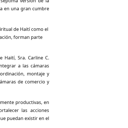
 séptima versión de la
uya en una gran cumbre
ritual de Haití como el
lación, forman parte
Haití, Sra. Carline C.
ntegrar a las cámaras
oordinación, montaje y
s cámaras de comercio y
amente productivas, en
rtalecer las acciones
ue puedan existir en el