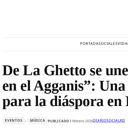
Saltar
al
contenido
PORTADA
SOCIALES
VIDA
De La Ghetto se une
en el Agganis”: Una
para la diáspora en
EVENTOS
, 
MÚSICA
DIARIOSOCIALRD
PUBLICADO
3 febrero 2026