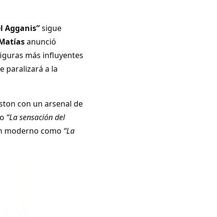
el Agganis”
sigue
Matías
anunció
 figuras más influyentes
 paralizará a la
Boston con un arsenal de
mo
“La sensación del
tón moderno como
“La