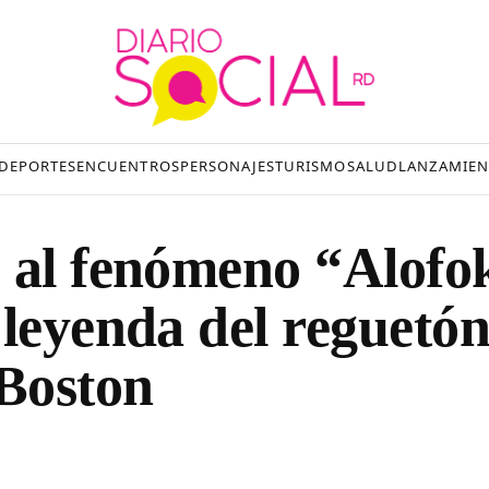
DEPORTES
ENCUENTROS
PERSONAJES
TURISMO
SALUD
LANZAMIEN
 al fenómeno “Alofo
 leyenda del reguetó
 Boston