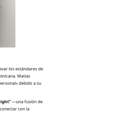
levar los estándares de
minicana. Matías
personal» debido a su
light”
—una fusión de
conectar con la